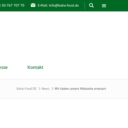
0) 30-767 707 70
E-Mail: info@baha-food.de
esse
Kontakt
Baha-Food DE
News
Wir haben unsere Webseite erneuert